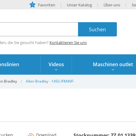
Favoriten
Unser Katalog
Über-uns
Se
0
den, die Sie gesucht haben?
Kontaktieren Sie uns
nslinien
Videos
Maschinen outlet
en Bradley
Allen Bradley - 1492-IFM40F-
rucken
Download
Stocknummer: ZZ.01 1339