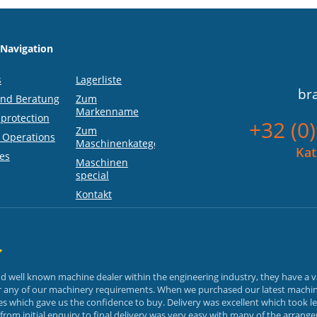
 Navigation
s
Lagerliste
br
und Beratung
Zum
Markenname
protection
+32 (0
Zum
 Operations
Maschinenkategorie
Kat
es
Maschinen
special
Kontakt
and well known machine dealer within the engineering industry, they have a 
or any of our machinery requirements. When we purchased our latest machin
 which gave us the confidence to buy. Delivery was excellent which took le
rom initial enquiry to final delivery was very easy with many of the arrang