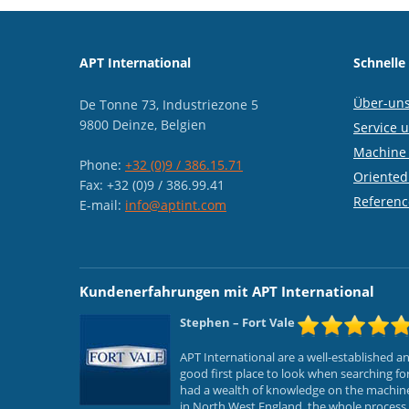
APT International
Schnelle
Über-un
De Tonne 73, Industriezone 5
9800 Deinze, Belgien
Service 
Machine 
Phone:
+32 (0)9 / 386.15.71
Oriented
Fax: +32 (0)9 / 386.99.41
Referenc
E-mail:
info@aptint.com
Kundenerfahrungen mit APT International
Stephen
– Fort Vale
APT International are a well-established 
good first place to look when searching f
had a wealth of knowledge on the machines
in North West England, the whole process f