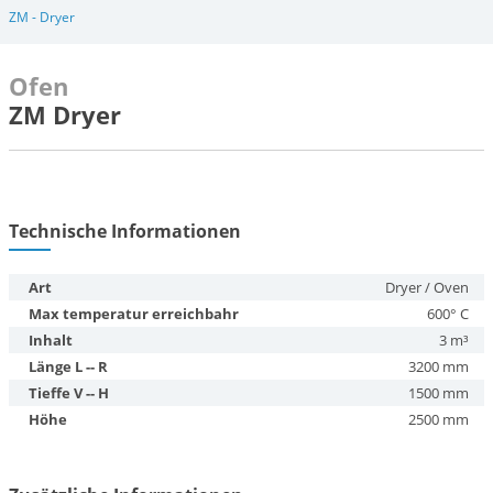
ZM - Dryer
Ofen
ZM Dryer
Technische Informationen
Art
Dryer / Oven
Max temperatur erreichbahr
600° C
Inhalt
3 m³
Länge L -- R
3200 mm
Tieffe V -- H
1500 mm
Höhe
2500 mm