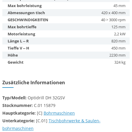
Max bohrleistung
45 mm
Abmessungen tisch
420 x 400 mm
GESCHWINDIGKEITEN
40 > 3000 rpm
Max bohrtieffe
125 mm
Motorleistung
2,2 kW
Länge L -- R
820 mm
Tieffe V -- H
450 mm
Höhe
2230 mm
Gewicht
324 kg
Zusätzliche Informationen
Typ/Modell:
Optidrill DH 32GSV
Stocknummer:
C.01 15879
Hauptkategorie:
[C]
Bohrmaschinen
Unterkategorie:
[C.01]
Tischbohrwerke & Saulen-
bohrmaschinen