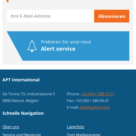
Probieren Sie unse neue
Alert service
APT International
De Tonne 73, Industriezone 5
Phone:
+32 (0)9 / 386.15.71
9800 Deinze, Belgien
Fax: +32 (0)9 / 386.99.41
E-mail:
info@aptint.com
Schnelle Navigation
Über-uns
Lagerliste
Service und Beratung
Zum Markenname