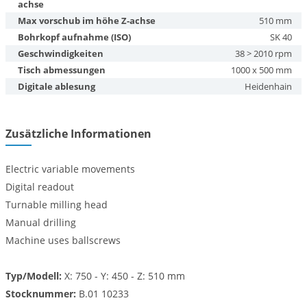
achse
Max vorschub im höhe Z-achse
510 mm
Bohrkopf aufnahme (ISO)
SK 40
Geschwindigkeiten
38 > 2010 rpm
Tisch abmessungen
1000 x 500 mm
Digitale ablesung
Heidenhain
Zusätzliche Informationen
Electric variable movements
Digital readout
Turnable milling head
Manual drilling
Machine uses ballscrews
Typ/Modell:
X: 750 - Y: 450 - Z: 510 mm
Stocknummer:
B.01 10233