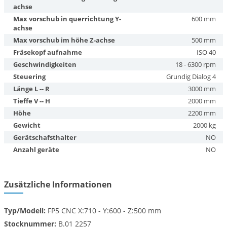
achse
Max vorschub in querrichtung Y-
600 mm
achse
Max vorschub im höhe Z-achse
500 mm
Fräsekopf aufnahme
ISO 40
Geschwindigkeiten
18 - 6300 rpm
Steuering
Grundig Dialog 4
Länge L -- R
3000 mm
Tieffe V -- H
2000 mm
Höhe
2200 mm
Gewicht
2000 kg
Gerätschafsthalter
NO
Anzahl geräte
NO
Zusätzliche Informationen
Typ/Modell:
FP5 CNC X:710 - Y:600 - Z:500 mm
Stocknummer:
B.01 2257