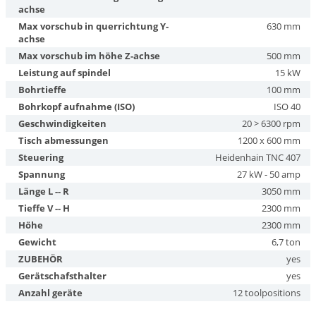
achse
Max vorschub in querrichtung Y-
630 mm
achse
Max vorschub im höhe Z-achse
500 mm
Leistung auf spindel
15 kW
Bohrtieffe
100 mm
Bohrkopf aufnahme (ISO)
ISO 40
Geschwindigkeiten
20 > 6300 rpm
Tisch abmessungen
1200 x 600 mm
Steuering
Heidenhain TNC 407
Spannung
27 kW - 50 amp
Länge L -- R
3050 mm
Tieffe V -- H
2300 mm
Höhe
2300 mm
Gewicht
6,7 ton
ZUBEHÖR
yes
Gerätschafsthalter
yes
Anzahl geräte
12 toolpositions