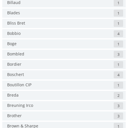
Billaud
1
Blades
1
Bliss Bret
1
Bobbio
4
Boge
1
Bombled
3
Bordier
1
Boschert
4
Boutillon CIP
1
Breda
2
Breuning Irco
3
Brother
3
Brown & Sharpe
1