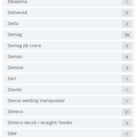
Delapena
1
Delivered
5
Delta
2
Demag
59
Demag jib crane
5
Deman
8
Demoor
3
Deri
1
Diavite
1
Diesse welding manipulator
1
Dimeco
21
Dimeco decoil./ straight/ feeder
3
DMF
1