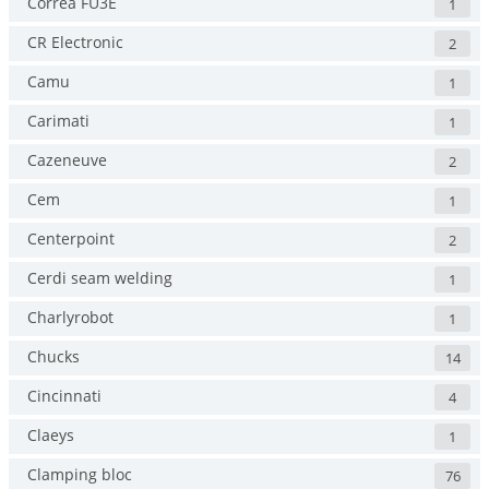
Correa FU3E
1
CR Electronic
2
Camu
1
Carimati
1
Cazeneuve
2
Cem
1
Centerpoint
2
Cerdi seam welding
1
Charlyrobot
1
Chucks
14
Cincinnati
4
Claeys
1
Clamping bloc
76