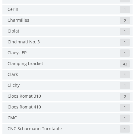
Cerini
1
Charmilles
2
Ciblat
1
Cincinnati No. 3
1
Claeys EP
1
Clamping bracket
42
Clark
1
Clichy
1
Cloos Romat 310
2
Cloos Romat 410
1
CMC
1
CNC Scharmann Turntable
1