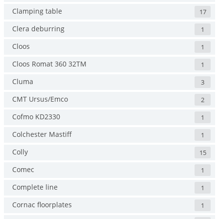
Clamping table
17
Clera deburring
1
Cloos
1
Cloos Romat 360 32TM
1
Cluma
3
CMT Ursus/Emco
2
Cofmo KD2330
1
Colchester Mastiff
1
Colly
15
Comec
1
Complete line
1
Cornac floorplates
1