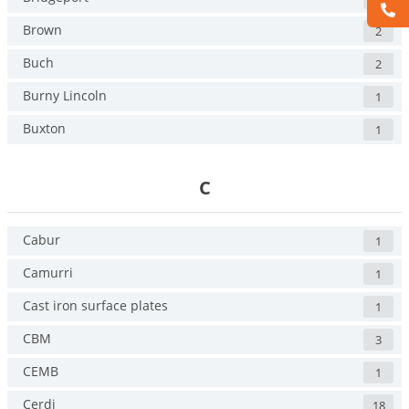
Brown
2
Buch
2
Burny Lincoln
1
Buxton
1
C
Cabur
1
Camurri
1
Cast iron surface plates
1
CBM
3
CEMB
1
Cerdi
18