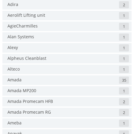
Adira
2
Aerolift Lifting unit
1
AgieCharmilles
1
Alan Systems
1
Alexy
1
Alpheus Cleanblast
1
Alteco
1
Amada
35
Amada MP200
1
Amada Promecam HFB
2
Amada Promecam RG
2
Ameba
1
Anayak