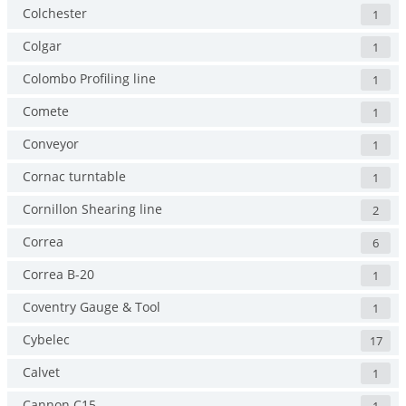
Colchester
1
Colgar
1
Colombo Profiling line
1
Comete
1
Conveyor
1
Cornac turntable
1
Cornillon Shearing line
2
Correa
6
Correa B-20
1
Coventry Gauge & Tool
1
Cybelec
17
Calvet
1
Cannon C15