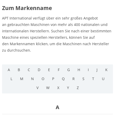
Zum Markenname
APT International verfügt über ein sehr großes Angebot
an gebrauchten Maschinen von mehr als 400 nationalen und
internationalen Herstellern. Suchen Sie nach einer bestimmten
Maschine eines speziellen Herstellers, können Sie auf
den Markennamen klicken, um die Maschinen nach Hersteller
zu durchsuchen.
A
B
C
D
E
F
G
H
I
J
K
L
M
N
O
P
Q
R
S
T
U
V
W
X
Y
Z
A