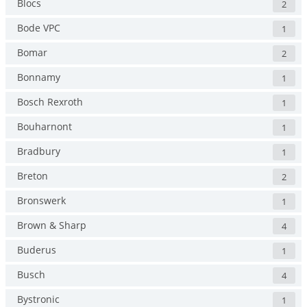
Blocs
2
Bode VPC
1
Bomar
2
Bonnamy
1
Bosch Rexroth
1
Bouharnont
1
Bradbury
1
Breton
2
Bronswerk
1
Brown & Sharp
4
Buderus
1
Busch
4
Bystronic
1