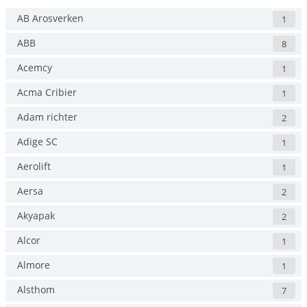
AB Arosverken
1
ABB
8
Acemcy
1
Acma Cribier
1
Adam richter
2
Adige SC
1
Aerolift
1
Aersa
2
Akyapak
2
Alcor
1
Almore
1
Alsthom
7