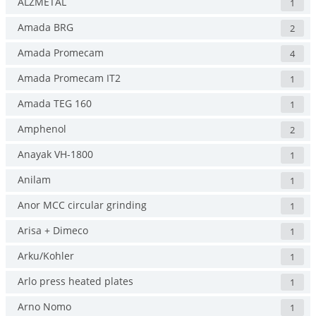
ALZMETAL
1
Amada BRG
2
Amada Promecam
4
Amada Promecam IT2
1
Amada TEG 160
1
Amphenol
2
Anayak VH-1800
1
Anilam
1
Anor MCC circular grinding
1
Arisa + Dimeco
1
Arku/Kohler
1
Arlo press heated plates
1
Arno Nomo
1