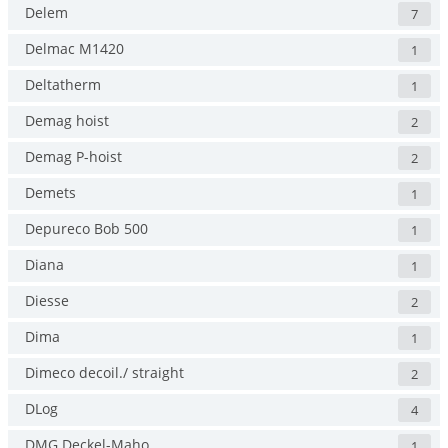
Delem
7
Delmac M1420
1
Deltatherm
1
Demag hoist
2
Demag P-hoist
2
Demets
1
Depureco Bob 500
1
Diana
1
Diesse
2
Dima
1
Dimeco decoil./ straight
2
DLog
4
DMG Deckel-Maho
1