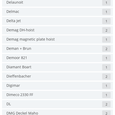
Delaunoit
1
Delmac
1
Delta Jet
1
Demag DH-hoist
2
Demag magnetic plate hoist
1
Deman + Brun
2
Demoor 821
1
Diamant Boart
1
Dieffenbacher
2
Digimar
1
Dimeco 2330 FF
1
DL
2
DMG Deckel Maho
2