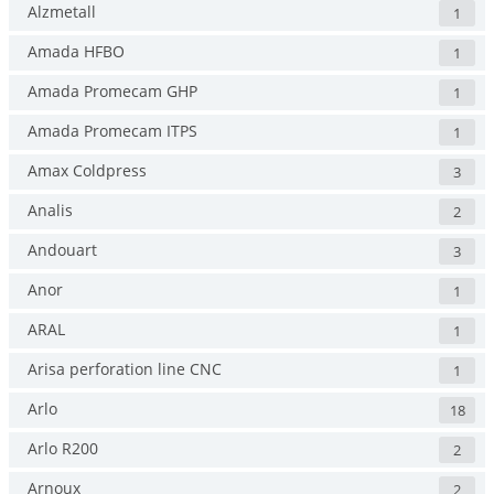
Alzmetall
1
Amada HFBO
1
Amada Promecam GHP
1
Amada Promecam ITPS
1
Amax Coldpress
3
Analis
2
Andouart
3
Anor
1
ARAL
1
Arisa perforation line CNC
1
Arlo
18
Arlo R200
2
Arnoux
2