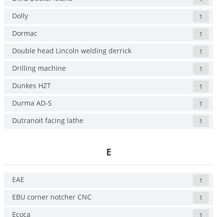
Dolly
1
Dormac
1
Double head Lincoln welding derrick
1
Drilling machine
1
Dunkes HZT
1
Durma AD-S
1
Dutranoit facing lathe
1
E
EAE
1
EBU corner notcher CNC
1
Ecoca
1