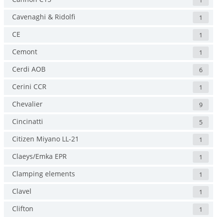
1
Cavenaghi & Ridolfi
1
CE
1
Cemont
1
Cerdi AOB
6
Cerini CCR
1
Chevalier
9
Cincinatti
5
Citizen Miyano LL-21
1
Claeys/Emka EPR
1
Clamping elements
1
Clavel
1
Clifton
1