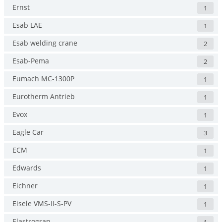
Ernst
1
Esab LAE
1
Esab welding crane
2
Esab-Pema
2
Eumach MC-1300P
1
Eurotherm Antrieb
1
Evox
1
Eagle Car
3
ECM
1
Edwards
1
Eichner
1
Eisele VMS-II-S-PV
1
Elastrogran