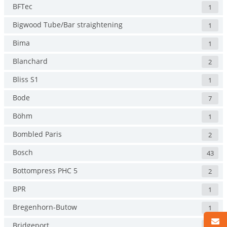
BFTec
1
Bigwood Tube/Bar straightening
1
Bima
1
Blanchard
2
Bliss S1
1
Bode
7
Böhm
1
Bombled Paris
2
Bosch
43
Bottompress PHC 5
2
BPR
1
Bregenhorn-Butow
1
Bridgeport
2