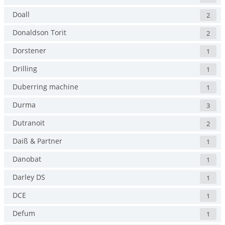
Doall
2
Donaldson Torit
2
Dorstener
1
Drilling
1
Duberring machine
1
Durma
3
Dutranoit
2
Daiß & Partner
1
Danobat
1
Darley DS
1
DCE
1
Defum
1