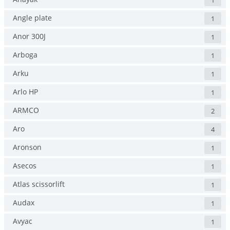
1
Angle plate
1
Anor 300J
1
Arboga
1
Arku
1
Arlo HP
1
ARMCO
2
Aro
4
Aronson
1
Asecos
1
Atlas scissorlift
1
Audax
1
Avyac
1