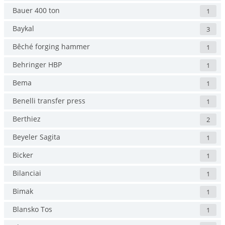
Bauer 400 ton
1
Baykal
3
Bêché forging hammer
1
Behringer HBP
1
Bema
1
Benelli transfer press
1
Berthiez
2
Beyeler Sagita
1
Bicker
1
Bilanciai
1
Bimak
1
Blansko Tos
1