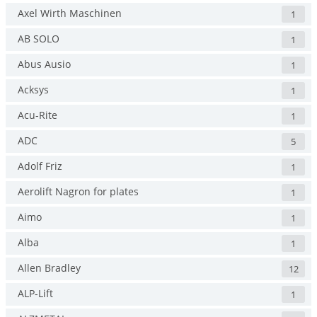
Axel Wirth Maschinen
1
AB SOLO
1
Abus Ausio
1
Acksys
1
Acu-Rite
1
ADC
5
Adolf Friz
1
Aerolift Nagron for plates
1
Aimo
1
Alba
1
Allen Bradley
12
ALP-Lift
1