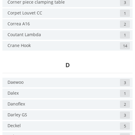
Corner piece clamping table
3
Corpet Louvet CC
1
Correa A16
2
Coutant Lambda
1
Crane Hook
14
D
Daewoo
3
Dalex
1
Danoflex
2
Darley GS
3
Deckel
5