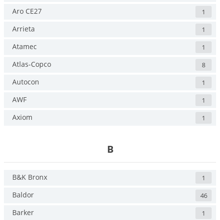
Aro CE27
1
Arrieta
1
Atamec
1
Atlas-Copco
8
Autocon
1
AWF
1
Axiom
1
B
B&K Bronx
1
Baldor
46
Barker
1