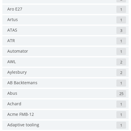
Aro E27
1
Artus
1
ATAS
3
ATR
1
Automator
1
AWL
2
Aylesbury
2
AB Backtemans
1
Abus
25
Achard
1
Acme FMB-12
1
Adaptive tooling
1