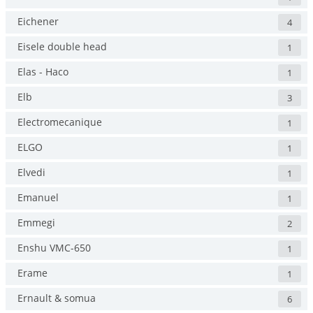
Eichener
4
Eisele double head
1
Elas - Haco
1
Elb
3
Electromecanique
1
ELGO
1
Elvedi
1
Emanuel
1
Emmegi
2
Enshu VMC-650
1
Erame
1
Ernault & somua
6