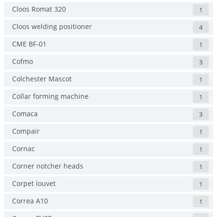
Cloos Romat 320
1
Cloos welding positioner
4
CME BF-01
1
Cofmo
3
Colchester Mascot
1
Collar forming machine
1
Comaca
3
Compair
1
Cornac
1
Corner notcher heads
1
Corpet louvet
1
Correa A10
1