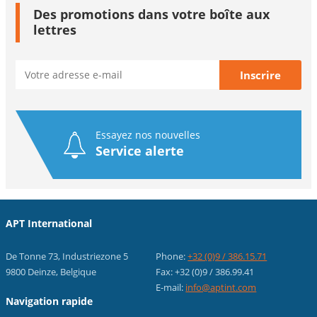
Des promotions dans votre boîte aux
lettres
Essayez nos nouvelles
Service alerte
APT International
De Tonne 73, Industriezone 5
Phone:
+32 (0)9 / 386.15.71
9800 Deinze, Belgique
Fax: +32 (0)9 / 386.99.41
E-mail:
info@aptint.com
Navigation rapide