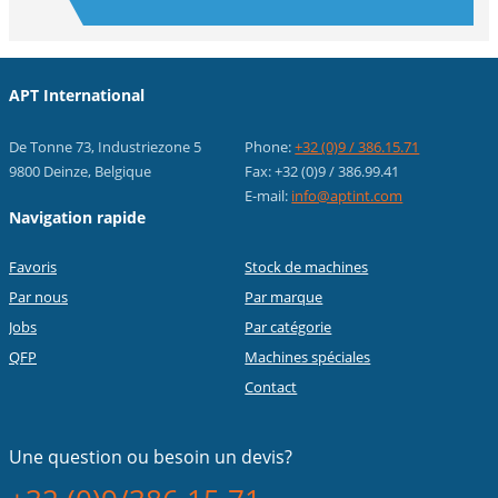
APT International
De Tonne 73, Industriezone 5
Phone:
+32 (0)9 / 386.15.71
9800 Deinze, Belgique
Fax: +32 (0)9 / 386.99.41
E-mail:
info@aptint.com
Navigation rapide
Favoris
Stock de machines
Par nous
Par marque
Jobs
Par catégorie
QFP
Machines spéciales
Contact
Une question ou
besoin un devis?