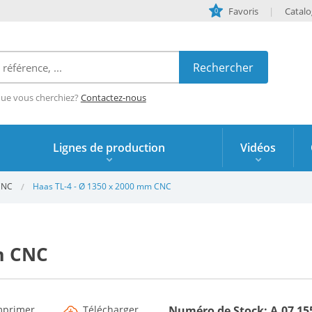
Favoris
Catal
0
que vous cherchiez?
Contactez-nous
Lignes de production
Vidéos
CNC
Haas TL-4 - Ø 1350 x 2000 mm CNC
m CNC
mprimer
Télécharger
Numéro de Stock: A.07 15