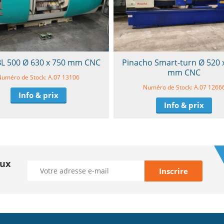
BL 500 Ø 630 x 750 mm CNC
Pinacho Smart-turn Ø 520 
mm CNC
Numéro de Stock: A.07 13106
Numéro de Stock: A.07 1266
Info & prix
Info & prix
aux