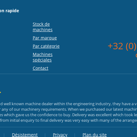
on rapide
Stock de
machines
Par marque
+32 (0
Par catégorie
Machines
spéciales
Contact
and well known machine dealer within the engineering industry, they have a 
or any of our machinery requirements. When we purchased our latest machin
 which gave us the confidence to buy. Delivery was excellent which took le
rom initial enquiry to final delivery was very easy with many of the arrang
Désistement
Privacy
Plan du site