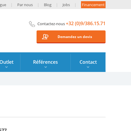
ogue
Par nous
Blog
Jobs
Financement
+32 (0)9/386.15.71
Contactez-nous
Demandez un devis
Outlet
Références
Contact
577