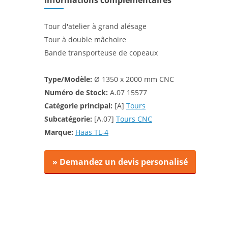
Informations complémentaires
Tour d'atelier à grand alésage
Tour à double mâchoire
Bande transporteuse de copeaux
Type/Modèle:
Ø 1350 x 2000 mm CNC
Numéro de Stock:
A.07 15577
Catégorie principal:
[A]
Tours
Subcatégorie:
[A.07]
Tours CNC
Marque:
Haas TL-4
» Demandez un devis personalisé