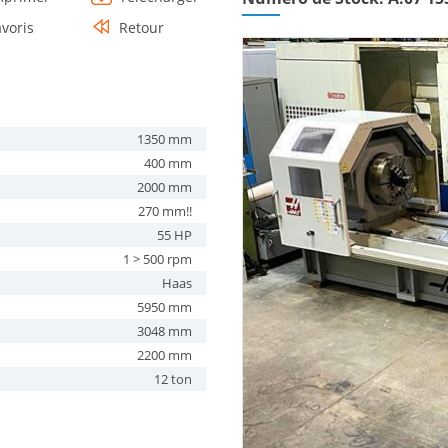
avoris
Retour
1350 mm
400 mm
2000 mm
270 mm!!
55 HP
1 > 500 rpm
Haas
5950 mm
3048 mm
2200 mm
12 ton