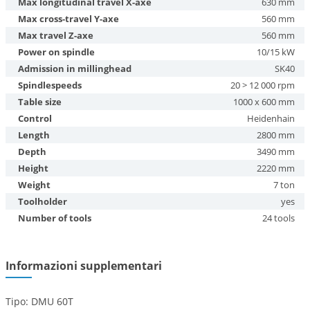
Max longitudinal travel X-axe
630 mm
Max cross-travel Y-axe
560 mm
Max travel Z-axe
560 mm
Power on spindle
10/15 kW
Admission in millinghead
SK40
Spindlespeeds
20 > 12 000 rpm
Table size
1000 x 600 mm
Control
Heidenhain
Length
2800 mm
Depth
3490 mm
Height
2220 mm
Weight
7 ton
Toolholder
yes
Number of tools
24 tools
Informazioni supplementari
Tipo: DMU 60T