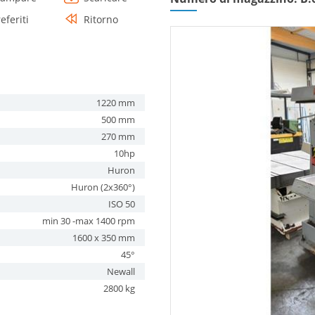
eferiti
Ritorno
1220 mm
500 mm
270 mm
10hp
Huron
Huron (2x360°)
ISO 50
min 30 -max 1400 rpm
1600 x 350 mm
45°
Newall
2800 kg