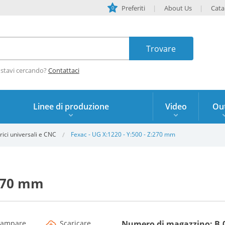
Preferiti
About Us
Cata
0
 stavi cercando?
Contattaci
Linee di produzione
Video
Out
rici universali e CNC
Fexac - UG X:1220 - Y:500 - Z:270 mm
:270 mm
tampare
Scaricare
Numero di magazzino: B.