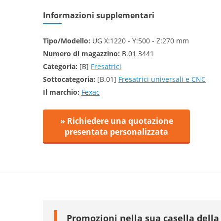
Informazioni supplementari
Tipo/Modello:
UG X:1220 - Y:500 - Z:270 mm
Numero di magazzino:
B.01 3441
Categoria:
[B]
Fresatrici
Sottocategoria:
[B.01]
Fresatrici universali e CNC
Il marchio:
Fexac
» Richiedere una quotazione
presentata personalizzata
Promozioni nella sua casella della