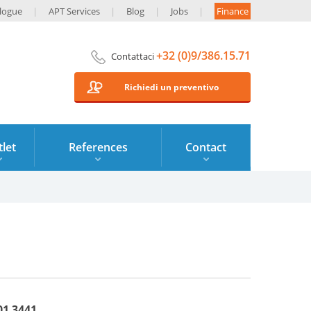
logue
APT Services
Blog
Jobs
Finance
+32 (0)9/386.15.71
Contattaci
Richiedi un preventivo
let
References
Contact
01 3441