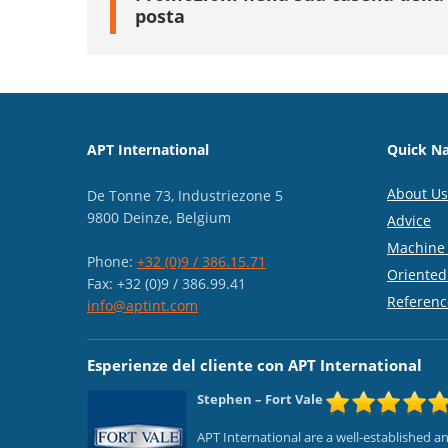
posta
APT International
Quick Na
About Us
De Tonne 73, Industriezone 5
9800 Deinze, Belgium
Advice
Machine 
Phone:
+32 (0)9 / 386.15.71
Oriented
Fax: +32 (0)9 / 386.99.41
Referenc
info@aptint.com
Esperienze del cliente con APT International
Stephen
– Fort Vale
APT International are a well-established 