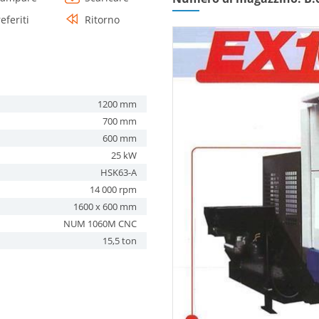
eferiti
Ritorno
1200 mm
700 mm
600 mm
25 kW
HSK63-A
14 000 rpm
1600 x 600 mm
NUM 1060M CNC
15,5 ton