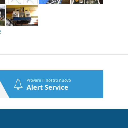
P
Provare il nostro nuovo
Alert Service