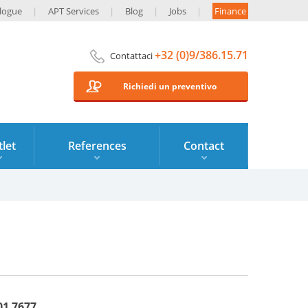
logue
APT Services
Blog
Jobs
Finance
+32 (0)9/386.15.71
Contattaci
Richiedi un preventivo
let
References
Contact
01 7677