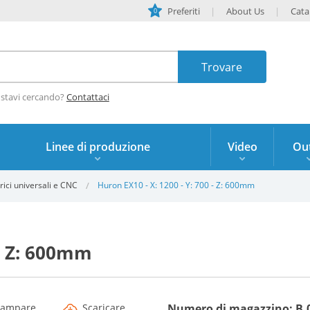
Preferiti
About Us
Cata
0
 stavi cercando?
Contattaci
Linee di produzione
Video
Out
rici universali e CNC
Huron EX10 - X: 1200 - Y: 700 - Z: 600mm
 - Z: 600mm
tampare
Scaricare
Numero di magazzino: B.