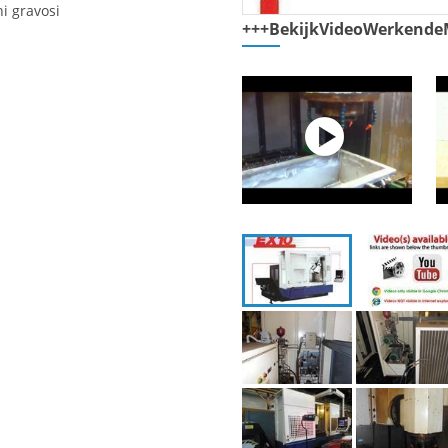
i gravosi
+++BekijkVideoWerkende