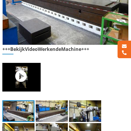
+++BekijkVideoWerkendeMachine+++