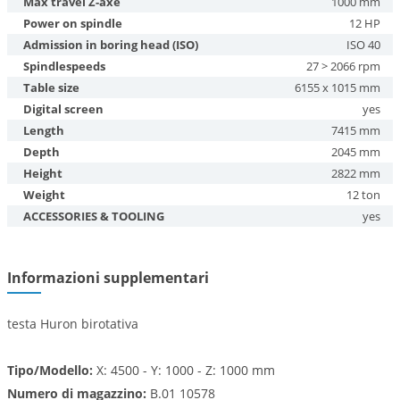
Max travel Z-axe
1000 mm
Power on spindle
12 HP
Admission in boring head (ISO)
ISO 40
Spindlespeeds
27 > 2066 rpm
Table size
6155 x 1015 mm
Digital screen
yes
Length
7415 mm
Depth
2045 mm
Height
2822 mm
Weight
12 ton
ACCESSORIES & TOOLING
yes
Informazioni supplementari
testa Huron birotativa
Tipo/Modello:
X: 4500 - Y: 1000 - Z: 1000 mm
Numero di magazzino:
B.01 10578