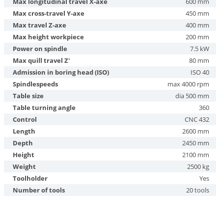
Max longitudinal travel X-axe
600 mm
Max cross-travel Y-axe
450 mm
Max travel Z-axe
400 mm
Max height workpiece
200 mm
Power on spindle
7.5 kW
Max quill travel Z'
80 mm
Admission in boring head (ISO)
ISO 40
Spindlespeeds
max 4000 rpm
Table size
dia 500 mm
Table turning angle
360
Control
CNC 432
Length
2600 mm
Depth
2450 mm
Height
2100 mm
Weight
2500 kg
Toolholder
Yes
Number of tools
20 tools