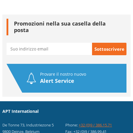
Promozioni nella sua casella della
posta
Provare il nostro nuovo
Alert Service
APT International
De Tonne 73, Industriezone 5
Phone:
+32 (0)9 / 386.15.71
9800 Deinze, Belgium
Fax: +32 (0)9 / 386.99.41