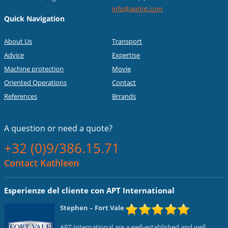
info@aptint.com
Quick Navigation
About Us
Transport
Advice
Expertise
Machine protection
Movie
Oriented Operations
Contact
References
Brrands
A question or
need a quote?
+32 (0)9/386.15.71
Contact Kathleen
Esperienze del cliente con APT International
Stephen
– Fort Vale
APT International are a well-established and well