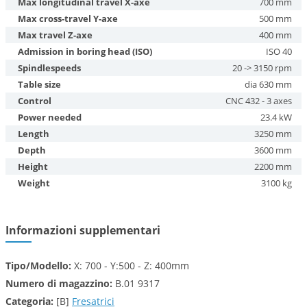
Max longitudinal travel X-axe
700 mm
Max cross-travel Y-axe
500 mm
Max travel Z-axe
400 mm
Admission in boring head (ISO)
ISO 40
Spindlespeeds
20 -> 3150 rpm
Table size
dia 630 mm
Control
CNC 432 - 3 axes
Power needed
23.4 kW
Length
3250 mm
Depth
3600 mm
Height
2200 mm
Weight
3100 kg
Informazioni supplementari
Tipo/Modello:
X: 700 - Y:500 - Z: 400mm
Numero di magazzino:
B.01 9317
Categoria:
[B]
Fresatrici