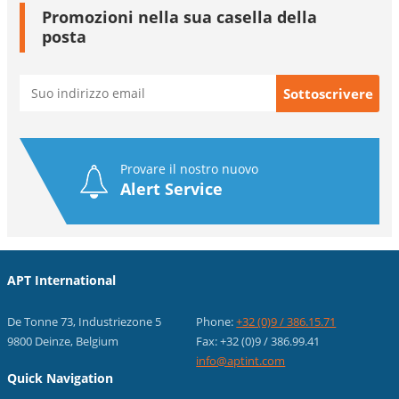
Promozioni nella sua casella della
posta
Provare il nostro nuovo
Alert Service
APT International
De Tonne 73, Industriezone 5
Phone:
+32 (0)9 / 386.15.71
9800 Deinze, Belgium
Fax: +32 (0)9 / 386.99.41
info@aptint.com
Quick Navigation