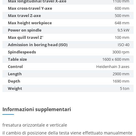
Max longitudinal travel X-axe
1100 mm
Max cross-travel Y-axe
600 mm
Max travel Z-axe
500 mm
Max height workpiece
648 mm
Power on spindle
9,5 kW
Max quill travel Z'
100 mm
Admission in boring head (ISO)
ISO 40
Spindlespeeds
3000 rpm
Table size
1600 x 600 mm
Control
Heidenhain 3 axes
Length
2900 mm
Depth
1690 mm
Weight
5 ton
Informazioni supplementari
fresatura orizzontale e verticale
il cambio di posizione della testa viene effettuato manualmente