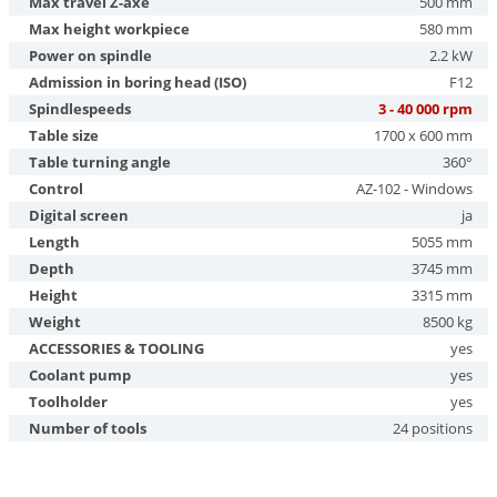
Max travel Z-axe
500 mm
Max height workpiece
580 mm
Power on spindle
2.2 kW
Admission in boring head (ISO)
F12
Spindlespeeds
3 - 40 000 rpm
Table size
1700 x 600 mm
Table turning angle
360°
Control
AZ-102 - Windows
Digital screen
ja
Length
5055 mm
Depth
3745 mm
Height
3315 mm
Weight
8500 kg
ACCESSORIES & TOOLING
yes
Coolant pump
yes
Toolholder
yes
Number of tools
24 positions