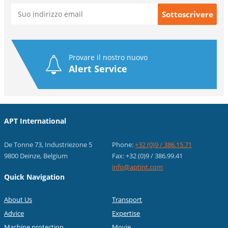
Provare il nostro nuovo
Alert Service
APT International
De Tonne 73, Industriezone 5
Phone:
+32 (0)9 / 386.15.71
9800 Deinze, Belgium
Fax: +32 (0)9 / 386.99.41
info@aptint.com
Quick Navigation
About Us
Transport
Advice
Expertise
Machine protection
Movie