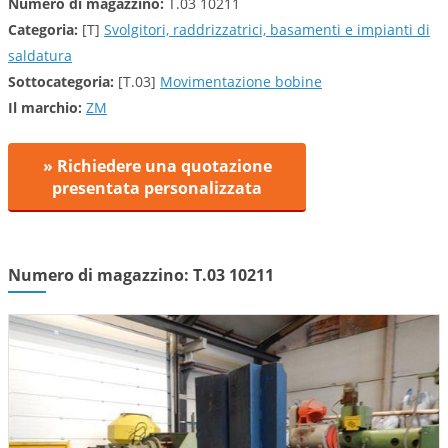
Numero di magazzino:
T.03 10211
Categoria:
[T]
Svolgitori, raddrizzatrici, basamenti e impianti di
saldatura
Sottocategoria:
[T.03]
Movimentazione bobine
Il marchio:
ZM
» Richiedere una quotazione
presentata personalizzata
Numero di magazzino: T.03 10211