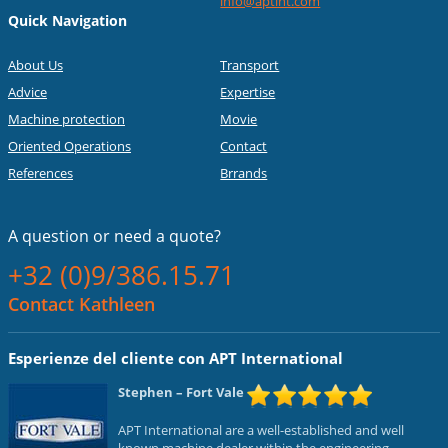
info@aptint.com
Quick Navigation
About Us
Transport
Advice
Expertise
Machine protection
Movie
Oriented Operations
Contact
References
Brrands
A question or
need a quote?
+32 (0)9/386.15.71
Contact Kathleen
Esperienze del cliente con APT International
Stephen
– Fort Vale
APT International are a well-established and well