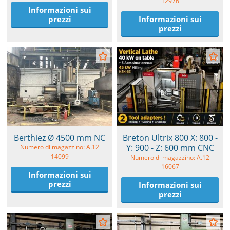
12976
Informazioni sui
prezzi
Informazioni sui
prezzi
Berthiez Ø 4500 mm NC
Breton Ultrix 800 X: 800 -
Y: 900 - Z: 600 mm CNC
Numero di magazzino: A.12
14099
Numero di magazzino: A.12
16067
Informazioni sui
prezzi
Informazioni sui
prezzi