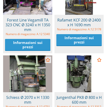
Forest Line Vegamill TA
Rafamet KCF 200 Ø 2400
323 CNC Ø 3240 x H 1350
x H 1690 mm
mm
Numero di magazzino: A.12 5178
Numero di magazzino: A.12 5340
Informazioni sui
prezzi
Informazioni sui
prezzi
Schiess Ø 2070 x H 1330
Jungenthal PK8 Ø 800 x H
mm
600 mm
Numero di magazzino: A.12 4751
Numero di magazzino: A.12 3312