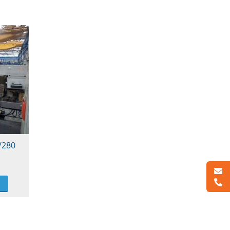
/280
i