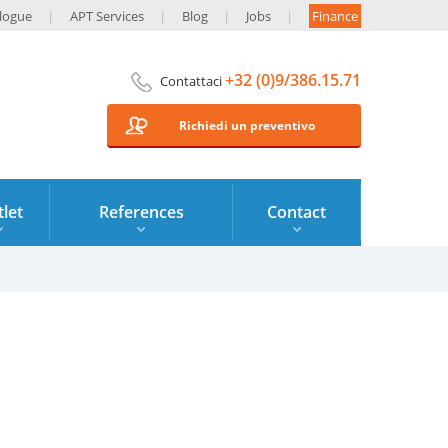
logue
APT Services
Blog
Jobs
Finance
+32 (0)9/386.15.71
Contattaci
Richiedi un preventivo
let
References
Contact