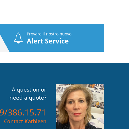
Provare il nostro nuovo
Alert Service
A question or
need a quote?
)9/386.15.71
Contact Kathleen