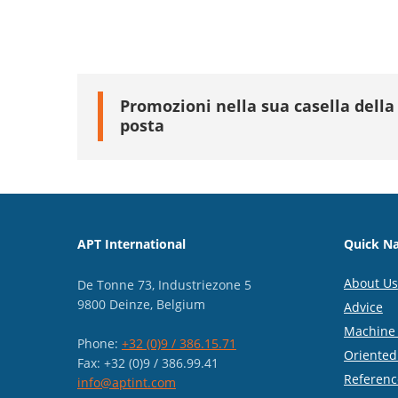
Promozioni nella sua casella della
posta
APT International
Quick Na
About Us
De Tonne 73, Industriezone 5
9800 Deinze, Belgium
Advice
Machine 
Phone:
+32 (0)9 / 386.15.71
Oriented
Fax: +32 (0)9 / 386.99.41
Referenc
info@aptint.com