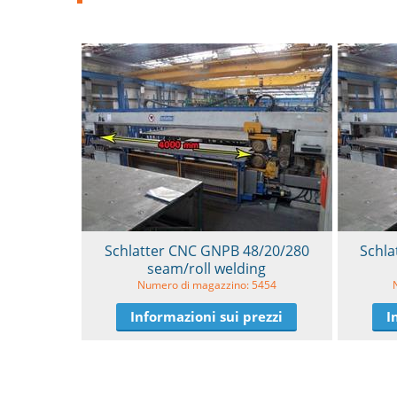
Schlatter CNC GNPB 48/20/280
Schla
seam/roll welding
Numero di magazzino: 5454
Informazioni sui prezzi
I