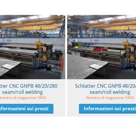
tter CNC GNPB 48/20/280
Schlatter CNC GNPB 48/20
seam/roll welding
seam/roll welding
Numero di magazzino: 5454
Numero di magazzino: 5454
nformazioni sui prezzi
Informazioni sui prezz