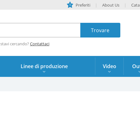
Preferiti
About Us
Cata
0
 stavi cercando?
Contattaci
Linee di produzione
Video
Out