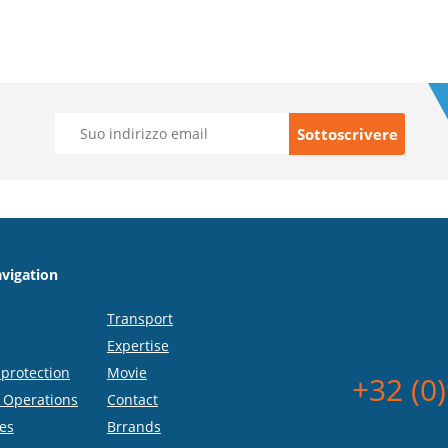
vigation
Transport
Expertise
protection
Movie
+32 (0
 Operations
Contact
es
Brrands