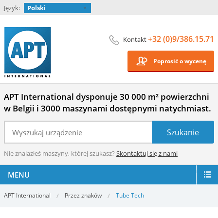
Język:
Polski
+32 (0)9/386.15.71
Kontakt
Poprosić o wycenę
APT International dysponuje 30 000 m² powierzchni
w Belgii i 3000 maszynami dostępnymi natychmiast.
Nie znalazłeś maszyny, której szukasz?
Skontaktuj się z nami
MENU
APT International
Przez znaków
Tube Tech