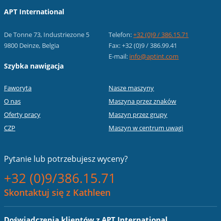
APT International
De Tonne 73, Industriezone 5
Telefon:
+32 (0)9 / 386.15.71
9800 Deinze, Belgia
Fax: +32 (0)9 / 386.99.41
E-mail:
info@aptint.com
Szybka nawigacja
Faworyta
Nasze maszyny
O nas
Maszyna przez znaków
Oferty pracy
Maszyn przez grupy
CZP
Maszyn w centrum uwagi
Pytanie lub
potrzebujesz wyceny?
+32 (0)9/386.15.71
Skontaktuj się z Kathleen
Doświadczenia klientów z APT International