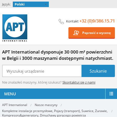
Język:
Polski
+32 (0)9/386.15.71
Kontakt
Poprosić o wycenę
APT International dysponuje 30 000 m² powierzchni
w Belgii i 3000 maszynami dostępnymi natychmiast.
Nie znalazłeś maszyny, której szukasz?
Skontaktuj się z nami
MENU
APT International
Nasze maszyny
Kompletne instalacje przemysłowe, Pojazy (transport), Suwnice, Żurawie,
Kompresory&generatory, Dmuchawy gorącego powietrza