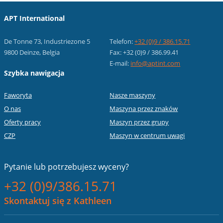
APT International
De Tonne 73, Industriezone 5
Telefon:
+32 (0)9 / 386.15.71
9800 Deinze, Belgia
Fax: +32 (0)9 / 386.99.41
E-mail:
info@aptint.com
Szybka nawigacja
Faworyta
Nasze maszyny
O nas
Maszyna przez znaków
Oferty pracy
Maszyn przez grupy
CZP
Maszyn w centrum uwagi
Pytanie lub
potrzebujesz wyceny?
+32 (0)9/386.15.71
Skontaktuj się z Kathleen