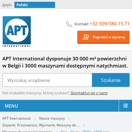
Język:
Polski
+32 (0)9/386.15.71
Kontakt
Poprosić o wycenę
APT International dysponuje 30 000 m² powierzchni
w Belgii i 3000 maszynami dostępnymi natychmiast.
Nie znalazłeś maszyny, której szukasz?
Skontaktuj się z nami
MENU
APT International
Nasze maszyny
Giętarki, Prostownice, Wycinarki, Maszyny do ...
Maszyny do cięcia laserowego
Elas - Haco - 3000 x 1500 mm