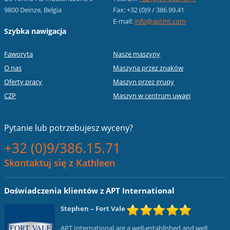
9800 Deinze, Belgia
Fax: +32 (0)9 / 386.99.41
E-mail:
info@aptint.com
Szybka nawigacja
Faworyta
Nasze maszyny
O nas
Maszyna przez znaków
Oferty pracy
Maszyn przez grupy
CZP
Maszyn w centrum uwagi
Pytanie lub
potrzebujesz wyceny?
+32 (0)9/386.15.71
Skontaktuj się z Kathleen
Doświadczenia klientów z APT International
Stephen
– Fort Vale
APT International are a well-established and well