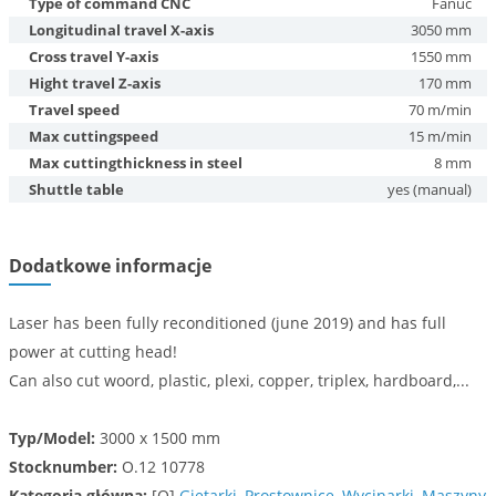
Type of command CNC
Fanuc
Longitudinal travel X-axis
3050 mm
Cross travel Y-axis
1550 mm
Hight travel Z-axis
170 mm
Travel speed
70 m/min
Max cuttingspeed
15 m/min
Max cuttingthickness in steel
8 mm
Shuttle table
yes (manual)
Dodatkowe informacje
Laser has been fully reconditioned (june 2019) and has full
power at cutting head!
Can also cut woord, plastic, plexi, copper, triplex, hardboard,...
Typ/Model:
3000 x 1500 mm
Stocknumber:
O.12 10778
Kategoria główna:
[O]
Giętarki, Prostownice, Wycinarki, Maszyny