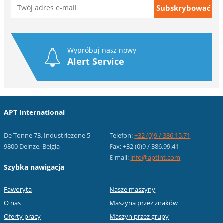
Wypróbuj nasz nowy
Alert Service
APT International
De Tonne 73, Industriezone 5
Telefon:
+32 (0)9 / 386.15.71
9800 Deinze, Belgia
Fax: +32 (0)9 / 386.99.41
E-mail:
info@aptint.com
Szybka nawigacja
Faworyta
Nasze maszyny
O nas
Maszyna przez znaków
Oferty pracy
Maszyn przez grupy