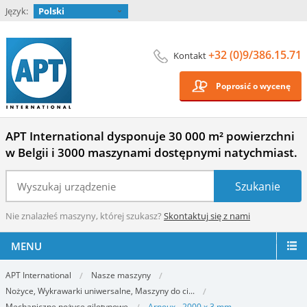
Język:
Polski
+32 (0)9/386.15.71
Kontakt
Poprosić o wycenę
APT International dysponuje 30 000 m² powierzchni
w Belgii i 3000 maszynami dostępnymi natychmiast.
Nie znalazłeś maszyny, której szukasz?
Skontaktuj się z nami
MENU
APT International
Nasze maszyny
Nożyce, Wykrawarki uniwersalne, Maszyny do ci...
Mechaniczne nożyce gilotynowe
Arnoux - 2000 x 3 mm