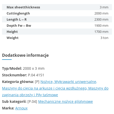
Max sheetthickness
3 mm
Cuttinglength
2000 mm
Length L -- R
2300 mm
Depth Fw -- Bw
1900 mm
Height
1700 mm
Weight
3 ton
Dodatkowe informacje
Typ/Model:
2000 x 3 mm
Stocknumber:
P.04 4151
Kategoria główna:
[P]
Nożyce, Wykrawarki uniwersalne,
Maszyny do cięcia na arkusze i cięcia wzdłużnego, Maszyny do
zaginania obrzeży i Piły taśmowe
Sub kategorii:
[P.04]
Mechaniczne nożyce gilotynowe
Marka:
Arnoux