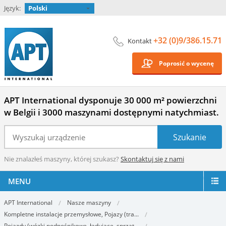
Język:
Polski
+32 (0)9/386.15.71
Kontakt
Poprosić o wycenę
APT International dysponuje 30 000 m² powierzchni
w Belgii i 3000 maszynami dostępnymi natychmiast.
Nie znalazłeś maszyny, której szukasz?
Skontaktuj się z nami
MENU
APT International
Nasze maszyny
Kompletne instalacje przemysłowe, Pojazy (tra...
Pojazdy (wózki podnośnikowe, ładujące, sprząt...