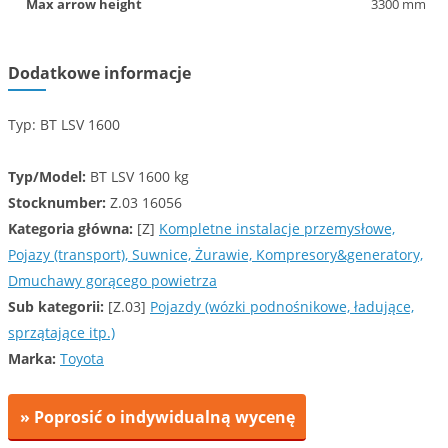
Max arrow height
3300 mm
Dodatkowe informacje
Typ: BT LSV 1600
Typ/Model:
BT LSV 1600 kg
Stocknumber:
Z.03 16056
Kategoria główna:
[Z]
Kompletne instalacje przemysłowe,
Pojazy (transport), Suwnice, Żurawie, Kompresory&generatory,
Dmuchawy gorącego powietrza
Sub kategorii:
[Z.03]
Pojazdy (wózki podnośnikowe, ładujące,
sprzątające itp.)
Marka:
Toyota
» Poprosić o indywidualną wycenę