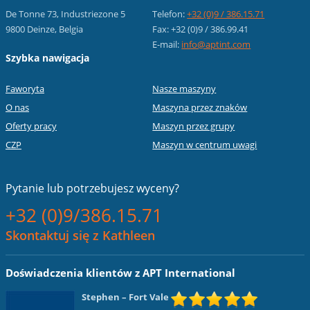
De Tonne 73, Industriezone 5
Telefon:
+32 (0)9 / 386.15.71
9800 Deinze, Belgia
Fax: +32 (0)9 / 386.99.41
E-mail:
info@aptint.com
Szybka nawigacja
Faworyta
Nasze maszyny
O nas
Maszyna przez znaków
Oferty pracy
Maszyn przez grupy
CZP
Maszyn w centrum uwagi
Pytanie lub
potrzebujesz wyceny?
+32 (0)9/386.15.71
Skontaktuj się z Kathleen
Doświadczenia klientów z APT International
Stephen
– Fort Vale