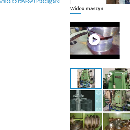
nice do rowków i Przeciągarki
Wideo maszyn