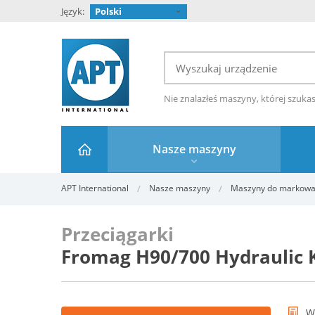
Język:
Polski
Nie znalazłeś maszyny, której szuka
Nasze maszyny
APT International
Nasze maszyny
Maszyny do markowani
Przeciągarki
Fromag H90/700 Hydraulic 
W