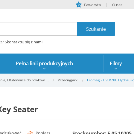
Faworyta
O nas
0
sz?
Skontaktuj się z nami
Pełna linii produkcyjnych
Filmy
a, Dłutownice do rowków i...
Przeciągarki
Fromag - H90/700 Hydraulic
Key Seater
ydrukować
Pobierz
Stocknumber: E.05 10205