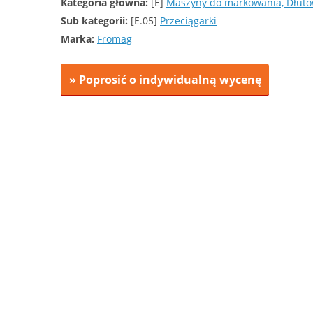
Kategoria główna:
[E]
Maszyny do markowania, Dłutow
Sub kategorii:
[E.05]
Przeciągarki
Marka:
Fromag
» Poprosić o indywidualną wycenę