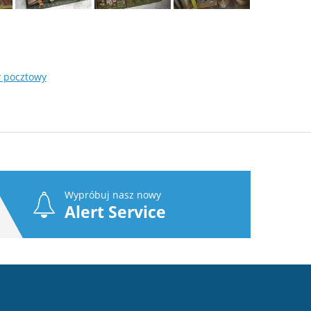
w pocztowy
Wypróbuj nasz nowy
Alert Service