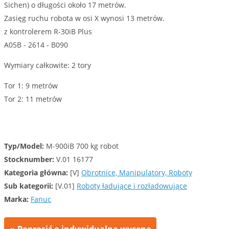
Sichen) o długości około 17 metrów.
Zasięg ruchu robota w osi X wynosi 13 metrów.
z kontrolerem R-30iB Plus
A05B - 2614 - B090
Wymiary całkowite: 2 tory
Tor 1: 9 metrów
Tor 2: 11 metrów
Typ/Model:
M-900iB 700 kg robot
Stocknumber:
V.01 16177
Kategoria główna:
[V]
Obrotnice, Manipulatory, Roboty
Sub kategorii:
[V.01]
Roboty ładujące i rozładowujące
Marka:
Fanuc