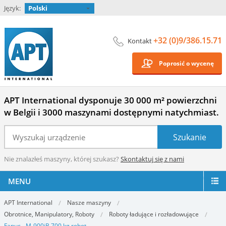
Język:
Polski
+32 (0)9/386.15.71
Kontakt
Poprosić o wycenę
APT International dysponuje 30 000 m² powierzchni
w Belgii i 3000 maszynami dostępnymi natychmiast.
Nie znalazłeś maszyny, której szukasz?
Skontaktuj się z nami
MENU
APT International
Nasze maszyny
Obrotnice, Manipulatory, Roboty
Roboty ładujące i rozładowujące
Fanuc - M-900iB 700 kg robot