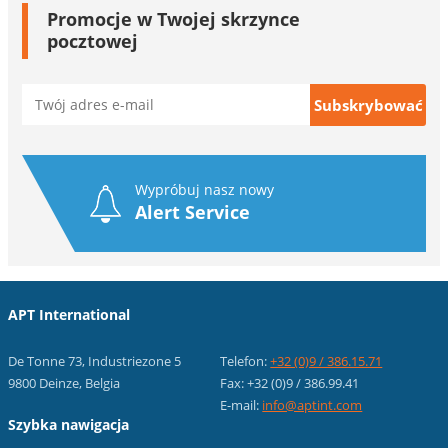
Promocje w Twojej skrzynce
pocztowej
Wypróbuj nasz nowy
Alert Service
APT International
De Tonne 73, Industriezone 5
Telefon:
+32 (0)9 / 386.15.71
9800 Deinze, Belgia
Fax: +32 (0)9 / 386.99.41
E-mail:
info@aptint.com
Szybka nawigacja