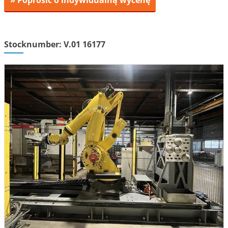
» Poprosić o indywidualną wycenę
Stocknumber: V.01 16177