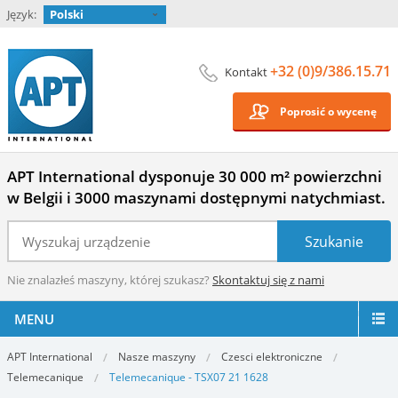
Język:
Polski
+32 (0)9/386.15.71
Kontakt
Poprosić o wycenę
APT International dysponuje 30 000 m² powierzchni
w Belgii i 3000 maszynami dostępnymi natychmiast.
Nie znalazłeś maszyny, której szukasz?
Skontaktuj się z nami
MENU
APT International
Nasze maszyny
Czesci elektroniczne
Telemecanique
Telemecanique - TSX07 21 1628