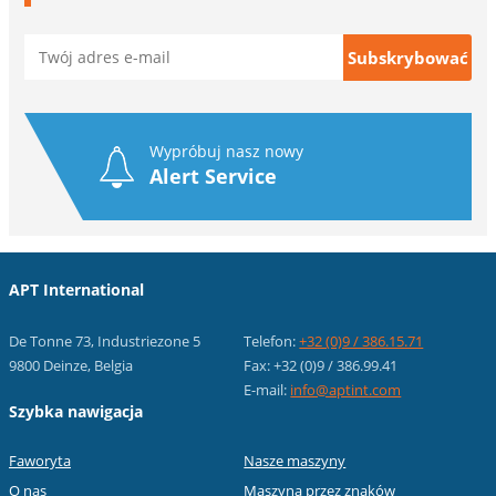
Wypróbuj nasz nowy
Alert Service
APT International
De Tonne 73, Industriezone 5
Telefon:
+32 (0)9 / 386.15.71
9800 Deinze, Belgia
Fax: +32 (0)9 / 386.99.41
E-mail:
info@aptint.com
Szybka nawigacja
Faworyta
Nasze maszyny
O nas
Maszyna przez znaków