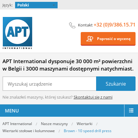
Język:
Polski
+32 (0)9/386.15.71
Kontakt
Poprosić o wycenę
APT International dysponuje 30 000 m² powierzchni
w Belgii i 3000 maszynami dostępnymi natychmiast.
Nie znalazłeś maszyny, której szukasz?
Skontaktuj się z nami
MENU
APT International
Nasze maszyny
Wiertarki
Wiertarki stołowe i kolumnowe
Brown - 10 speed drill press