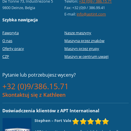
De Tonne 73, Industriezone 5
Telefon:
+32 (0)9 / 386.15.71
9800 Deinze, Belgia
Fax: +32 (0)9 / 386.99.41
E-mail:
info@aptint.com
Szybka nawigacja
Faworyta
Nasze maszyny
O nas
Maszyna przez znaków
Oferty pracy
Maszyn przez grupy
CZP
Maszyn w centrum uwagi
Pytanie lub
potrzebujesz wyceny?
+32 (0)9/386.15.71
Skontaktuj się z Kathleen
Doświadczenia klientów z APT International
Stephen
– Fort Vale