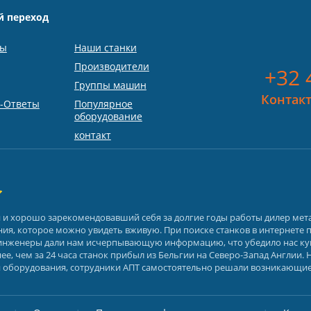
й переход
ты
Наши станки
Производители
+32 
Группы машин
Контакт
-Ответы
Популярное
оборудование
контакт
й и хорошо зарекомендовавший себя за долгие годы работы дилер ме
ия, которое можно увидеть вживую. При поиске станков в интернете 
х инженеры дали нам исчерпывающую информацию, что убедило нас ку
е, чем за 24 часа станок прибыл из Бельгии на Северо-Запад Англии. 
 оборудования, сотрудники АПТ самостоятельно решали возникающие в