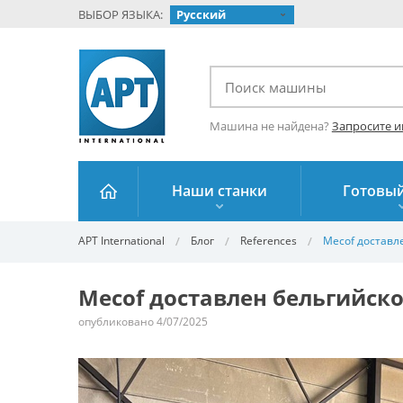
ВЫБОР ЯЗЫКА:
Русский
Машина не найдена?
Запросите 
Наши станки
Готовый
APT International
Блог
References
Mecof доставл
Mecof доставлен бельгийск
опубликовано 4/07/2025