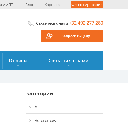
уги AПT
Блог
Карьера
Финансирование
+32 492 277 280
Свяжитесь с нами
Запросить цену
Отзывы
Связаться с нами
категории
All
References