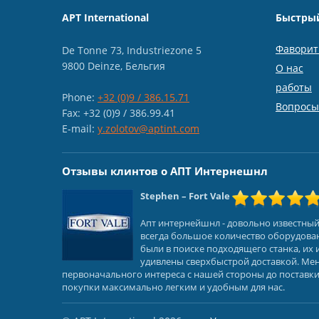
APT International
Быстры
Фавори
De Tonne 73, Industriezone 5
9800 Deinze, Бельгия
О нас
работы
Phone:
+32 (0)9 / 386.15.71
Вопросы
Fax: +32 (0)9 / 386.99.41
E-mail:
y.zolotov@aptint.com
Отзывы клинтов о АПТ Интернешнл
Stephen
– Fort Vale
Апт интернейшнл - довольно известны
всегда большое количество оборудован
были в поиске подходящего станка, и
удивлены сверхбыстрой доставкой. Мене
первоначального интереса с нашей стороны до поставки
покупки максимально легким и удобным для нас.