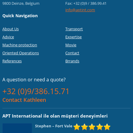
9800 Deinze, Belgium
Fax: +32 (0)9 / 386.99.41
info@aptint.com
Quick Navigation
About Us
Transport
Advice
Expertise
Machine protection
Movie
Oriented Operations
Contact
References
Brrands
A question or
need a quote?
+32 (0)9/386.15.71
Contact Kathleen
APT International ile olan müşteri deneyimleri
Stephen
– Fort Vale