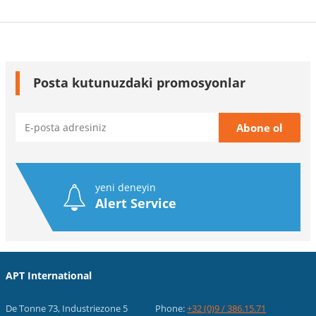
Posta kutunuzdaki promosyonlar
yeni deneyin
Alert Service
APT International
De Tonne 73, Industriezone 5
Phone:
+32 (0)9 / 386.15.71