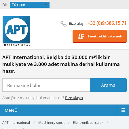
Dil:
Türkçe
+32 (0)9/386.15.71
Bize ulaşın
Fiyat teklifi istemek
APT International, Belçika'da 30.000 m²'lik bir
mülkiyete ve 3.000 adet makina derhal kullanıma
hazır.
Aradığınız makineyi bulamadınız mı?
Bize ulaşın
MENÜ
APT International
Machinery stock
Elektronik parçalar