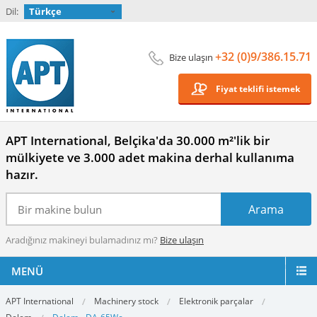
Dil:
Türkçe
+32 (0)9/386.15.71
Bize ulaşın
Fiyat teklifi istemek
APT International, Belçika'da 30.000 m²'lik bir
mülkiyete ve 3.000 adet makina derhal kullanıma
hazır.
Aradığınız makineyi bulamadınız mı?
Bize ulaşın
MENÜ
APT International
Machinery stock
Elektronik parçalar