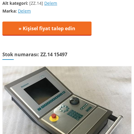
Alt kategori:
[ZZ.14]
Delem
Marka:
Delem
» Kişisel fiyat talep edin
Stok numarası: ZZ.14 15497