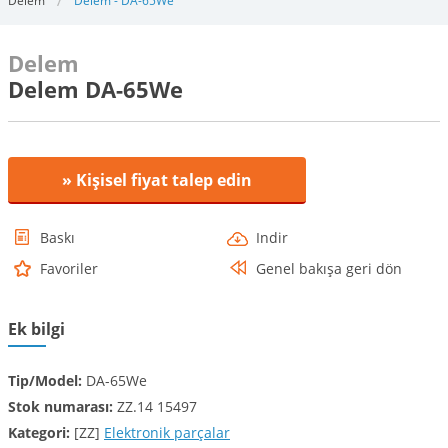
Delem
Delem - DA-65We
Delem
Delem DA-65We
» Kişisel fiyat talep edin
Baskı
Indir
Favoriler
Genel bakışa geri dön
Ek bilgi
Tip/Model:
DA-65We
Stok numarası:
ZZ.14 15497
Kategori:
[ZZ]
Elektronik parçalar