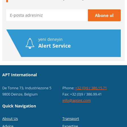
yeni deneyin
Alert Service
APT International
De Tonne 73, Industriezone 5
Phone:
+32 (0)9 / 386.15.71
9800 Deinze, Belgium
Fax: +32 (0)9 / 386.99.41
info@aptint.com
Quick Navigation
About Us
Transport
Advice
Expertise