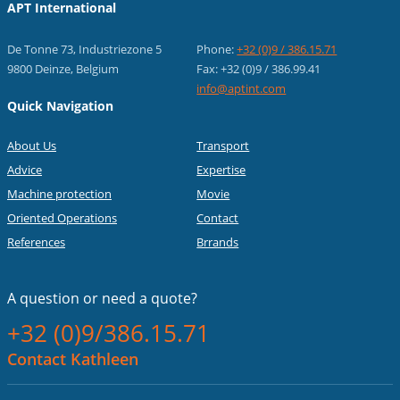
APT International
De Tonne 73, Industriezone 5
Phone:
+32 (0)9 / 386.15.71
9800 Deinze, Belgium
Fax: +32 (0)9 / 386.99.41
info@aptint.com
Quick Navigation
About Us
Transport
Advice
Expertise
Machine protection
Movie
Oriented Operations
Contact
References
Brrands
A question or
need a quote?
+32 (0)9/386.15.71
Contact Kathleen