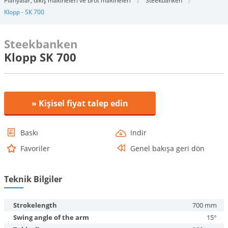
Planyalar, dikiş makineleri ve brot makineleri
Steekbanken
Klopp - SK 700
Steekbanken
Klopp SK 700
» Kişisel fiyat talep edin
Baskı
Indir
Favoriler
Genel bakışa geri dön
Teknik Bilgiler
Strokelength
700 mm
Swing angle of the arm
15°