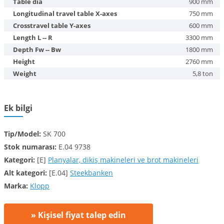
Table dia
900 mm
Longitudinal travel table X-axes
750 mm
Crosstravel table Y-axes
600 mm
Length L -- R
3300 mm
Depth Fw -- Bw
1800 mm
Height
2760 mm
Weight
5,8 ton
Ek bilgi
Tip/Model:
SK 700
Stok numarası:
E.04 9738
Kategori:
[E]
Planyalar, dikiş makineleri ve brot makineleri
Alt kategori:
[E.04]
Steekbanken
Marka:
Klopp
» Kişisel fiyat talep edin