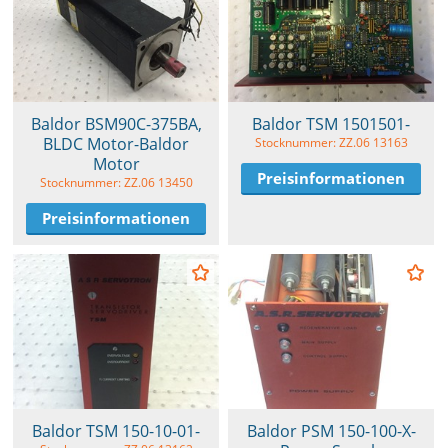
Baldor BSM90C-375BA,
Baldor TSM 1501501-
BLDC Motor-Baldor
Stocknummer: ZZ.06 13163
Motor
Preisinformationen
Stocknummer: ZZ.06 13450
Preisinformationen
Baldor TSM 150-10-01-
Baldor PSM 150-100-X-