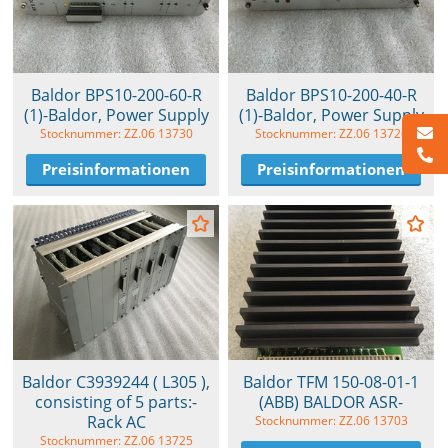
Baldor BPS10-200-60-R
Baldor BPS10-200-40-R
(1)-Baldor, Power Supply
(1)-Baldor, Power Supply
Stocknummer: ZZ.06 13730
Stocknummer: ZZ.06 13726
Preisinformationen
Preisinformationen
Baldor C3939244 ( L305 ),
Baldor TFM 150-08-01-1
consisting of 5 parts:-
(ABB) BALDOR ASR-
Rack AC
Stocknummer: ZZ.06 13703
Stocknummer: ZZ.06 13725