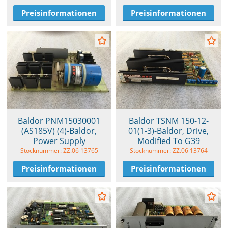
Preisinformationen
Preisinformationen
Baldor PNM15030001
Baldor TSNM 150-12-
(AS185V) (4)-Baldor,
01(1-3)-Baldor, Drive,
Power Supply
Modified To G39
Stocknummer: ZZ.06 13765
Stocknummer: ZZ.06 13764
Preisinformationen
Preisinformationen