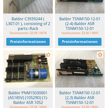
Baldor C3939244 (
Baldor TSNM150-12-01
L307.01 ), consisting of 2
(2-4)-Baldor ASR
parts:-Rack
TSNM150-12-01
Stocknummer: ZZ.06 13678
Stocknummer: ZZ.06 13605
Preisinformationen
Preisinformationen
Baldor PNM15030001
Baldor TSNM150-12-01
(AS185V) (10529D) (1)-
(2,3)-Baldor ASR
Baldor ASR 1052
TSNM150-12-01
Stocknummer: ZZ.06 13604
Stocknummer: ZZ.06 13602