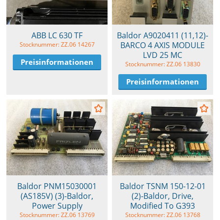
ABB LC 630 TF
Baldor A9020411 (11,12)-
BARCO 4 AXIS MODULE
Stocknummer: ZZ.06 14267
LVD 25 MC
Preisinformationen
Stocknummer: ZZ.06 13830
Preisinformationen
Baldor PNM15030001
Baldor TSNM 150-12-01
(AS185V) (3)-Baldor,
(2)-Baldor, Drive,
Power Supply
Modified To G393
Stocknummer: ZZ.06 13769
Stocknummer: ZZ.06 13768