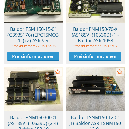
Baldor TSM 150-15-01
Baldor PNM150-70-X
(G3935176) (EPCTSMCC-
(AS185V) (10530D) (1)-
1F) (2)-ASR Ser
Baldor ASR 1053
Stocknummer: ZZ.06 13508
Stocknummer: ZZ.06 13507
Preisinformationen
Preisinformationen
Baldor PNM15030001
Baldor TSNM150-12-01
(AS185V) (10529D) (2-4)-
(1)-Baldor ASR TSNM150-
Baldor ASR 10
12-01