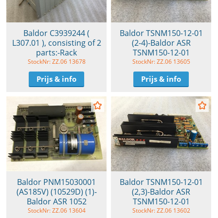
Baldor C3939244 (
Baldor TSNM150-12-01
L307.01 ), consisting of 2
(2-4)-Baldor ASR
parts:-Rack
TSNM150-12-01
StockNr: ZZ.06 13678
StockNr: ZZ.06 13605
Prijs & info
Prijs & info
Baldor PNM15030001
Baldor TSNM150-12-01
(AS185V) (10529D) (1)-
(2,3)-Baldor ASR
Baldor ASR 1052
TSNM150-12-01
StockNr: ZZ.06 13604
StockNr: ZZ.06 13602