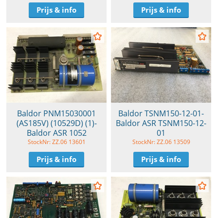
Prijs & info
Prijs & info
Baldor PNM15030001
Baldor TSNM150-12-01-
(AS185V) (10529D) (1)-
Baldor ASR TSNM150-12-
Baldor ASR 1052
01
StockNr: ZZ.06 13601
StockNr: ZZ.06 13509
Prijs & info
Prijs & info