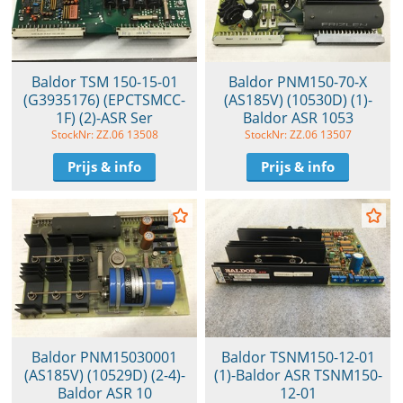
Baldor TSM 150-15-01
Baldor PNM150-70-X
(G3935176) (EPCTSMCC-
(AS185V) (10530D) (1)-
1F) (2)-ASR Ser
Baldor ASR 1053
StockNr: ZZ.06 13508
StockNr: ZZ.06 13507
Prijs & info
Prijs & info
Baldor PNM15030001
Baldor TSNM150-12-01
(AS185V) (10529D) (2-4)-
(1)-Baldor ASR TSNM150-
Baldor ASR 10
12-01