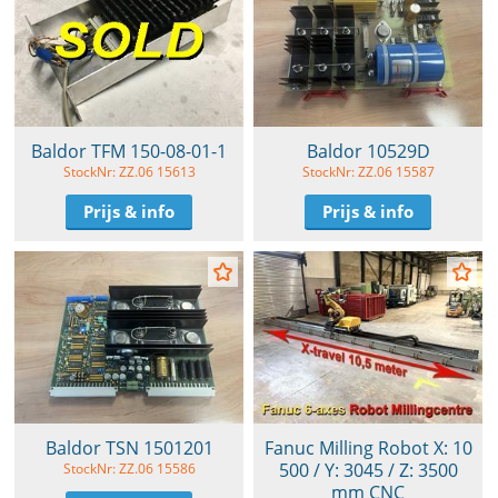
Baldor TFM 150-08-01-1
Baldor 10529D
StockNr: ZZ.06 15613
StockNr: ZZ.06 15587
Prijs & info
Prijs & info
Baldor TSN 1501201
Fanuc Milling Robot X: 10
500 / Y: 3045 / Z: 3500
StockNr: ZZ.06 15586
mm CNC