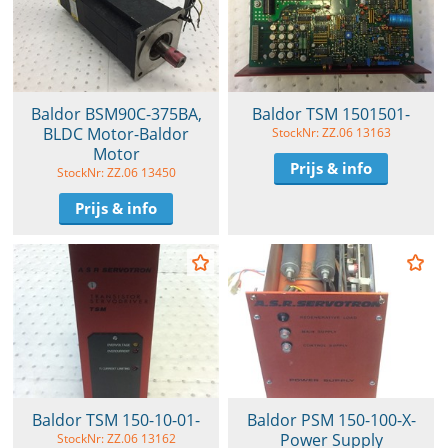
Baldor BSM90C-375BA,
Baldor TSM 1501501-
BLDC Motor-Baldor
StockNr: ZZ.06 13163
Motor
Prijs & info
StockNr: ZZ.06 13450
Prijs & info
Baldor TSM 150-10-01-
Baldor PSM 150-100-X-
Power Supply
StockNr: ZZ.06 13162