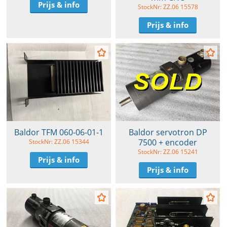
Prijs & info
StockNr: ZZ.06 15578
Prijs & info
Baldor TFM 060-06-01-1
Baldor servotron DP
7500 + encoder
StockNr: ZZ.06 15344
StockNr: ZZ.06 15241
Prijs & info
Prijs & info