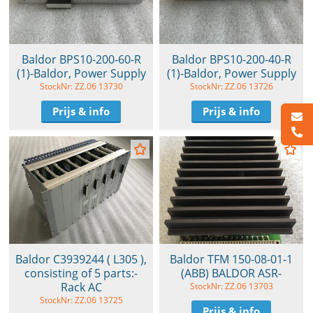
Baldor BPS10-200-60-R
Baldor BPS10-200-40-R
(1)-Baldor, Power Supply
(1)-Baldor, Power Supply
StockNr: ZZ.06 13730
StockNr: ZZ.06 13726
Prijs & info
Prijs & info
Baldor C3939244 ( L305 ),
Baldor TFM 150-08-01-1
consisting of 5 parts:-
(ABB) BALDOR ASR-
Rack AC
StockNr: ZZ.06 13703
StockNr: ZZ.06 13725
Prijs & info