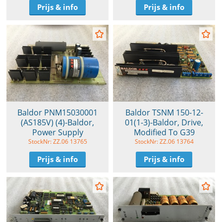
Prijs & info
Prijs & info
Baldor PNM15030001
Baldor TSNM 150-12-
(AS185V) (4)-Baldor,
01(1-3)-Baldor, Drive,
Power Supply
Modified To G39
StockNr: ZZ.06 13765
StockNr: ZZ.06 13764
Prijs & info
Prijs & info