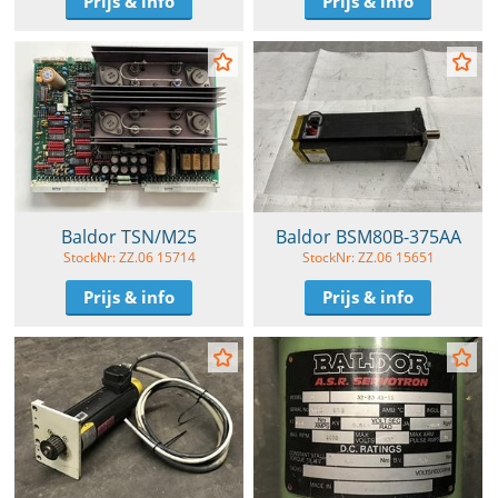
Prijs & info
Prijs & info
Baldor TSN/M25
Baldor BSM80B-375AA
StockNr: ZZ.06 15714
StockNr: ZZ.06 15651
Prijs & info
Prijs & info