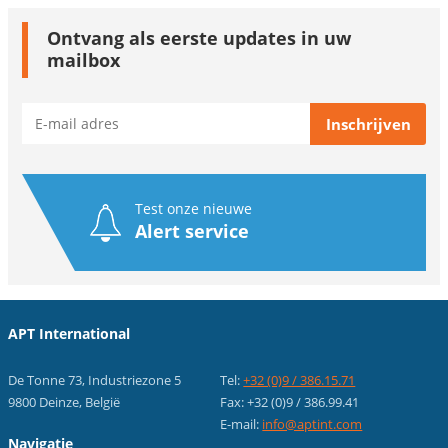
Ontvang als eerste updates in uw
mailbox
Test onze nieuwe
Alert service
APT International
De Tonne 73, Industriezone 5
Tel:
+32 (0)9 / 386.15.71
9800 Deinze, België
Fax: +32 (0)9 / 386.99.41
E-mail:
info@aptint.com
Navigatie