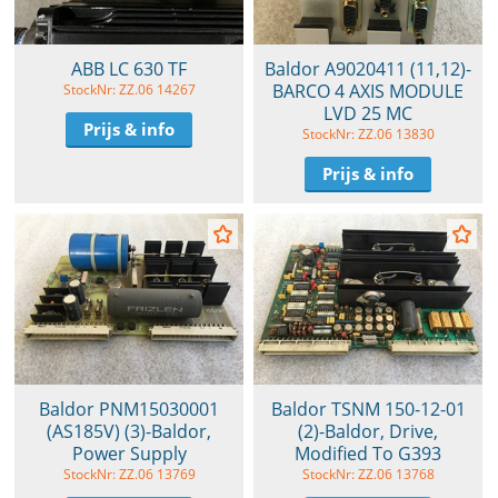
ABB LC 630 TF
Baldor A9020411 (11,12)-
BARCO 4 AXIS MODULE
StockNr: ZZ.06 14267
LVD 25 MC
Prijs & info
StockNr: ZZ.06 13830
Prijs & info
Baldor PNM15030001
Baldor TSNM 150-12-01
(AS185V) (3)-Baldor,
(2)-Baldor, Drive,
Power Supply
Modified To G393
StockNr: ZZ.06 13769
StockNr: ZZ.06 13768