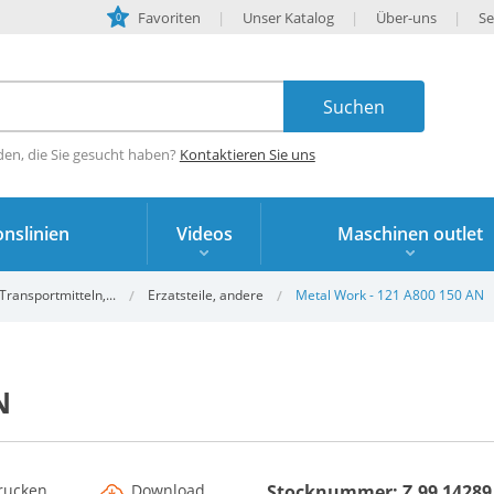
Favoriten
Unser Katalog
Über-uns
Se
0
den, die Sie gesucht haben?
Kontaktieren Sie uns
nslinien
Videos
Maschinen outlet
Transportmitteln,...
Erzatsteile, andere
Metal Work - 121 A800 150 AN
N
rucken
Download
Stocknummer: Z.99 14289