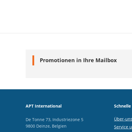
Promotionen in Ihre Mailbox
APT International
Schnelle
Über-un
De Tonne 73, Industriezone 5
9800 Deinze, Belgien
Service 