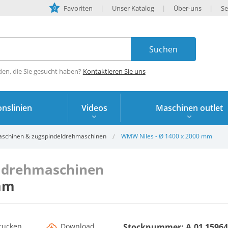
Favoriten
Unser Katalog
Über-uns
Se
0
den, die Sie gesucht haben?
Kontaktieren Sie uns
nslinien
Videos
Maschinen outlet
aschinen & zugspindeldrehmaschinen
WMW Niles - Ø 1400 x 2000 mm
eldrehmaschinen
mm
rucken
Download
Stocknummer: A.01 15964