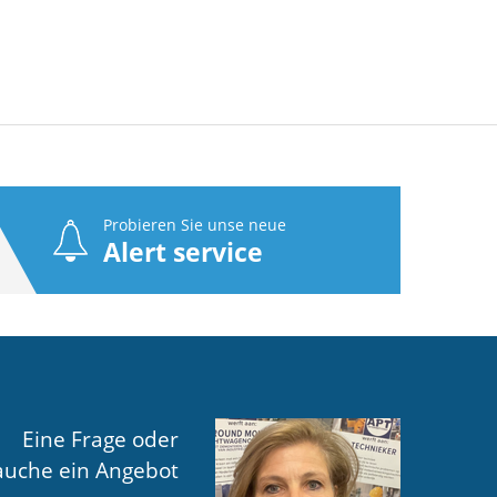
Probieren Sie unse neue
Alert service
Eine Frage oder
auche ein Angebot