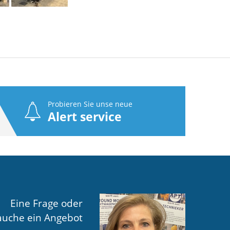
Probieren Sie unse neue
Alert service
Eine Frage oder
auche ein Angebot