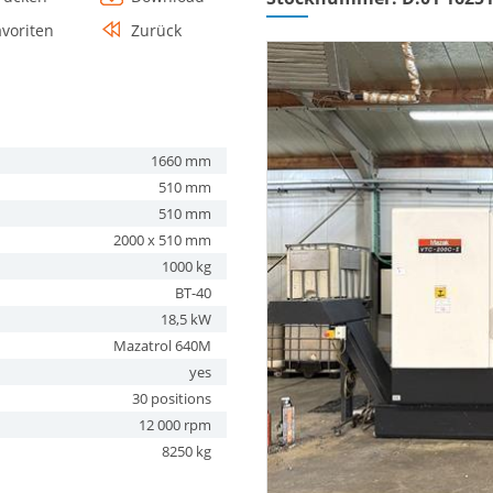
avoriten
Zurück
1660 mm
510 mm
510 mm
2000 x 510 mm
1000 kg
BT-40
18,5 kW
Mazatrol 640M
yes
30 positions
12 000 rpm
8250 kg