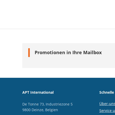
Promotionen in Ihre Mailbox
APT International
Schnelle
Über-un
De Tonne 73, Industriezone 5
9800 Deinze, Belgien
Service 