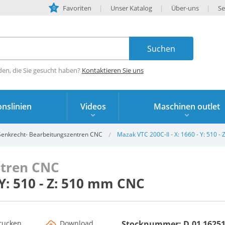
Favoriten
Unser Katalog
Über-uns
Se
0
den, die Sie gesucht haben?
Kontaktieren Sie uns
nslinien
Videos
Maschinen outlet
Senkrecht- Bearbeitungszentren CNC
Mazak VTC 200C-II - X: 1660 - Y: 510 
ntren CNC
 Y: 510 - Z: 510 mm CNC
rucken
Download
Stocknummer: D.01 1625