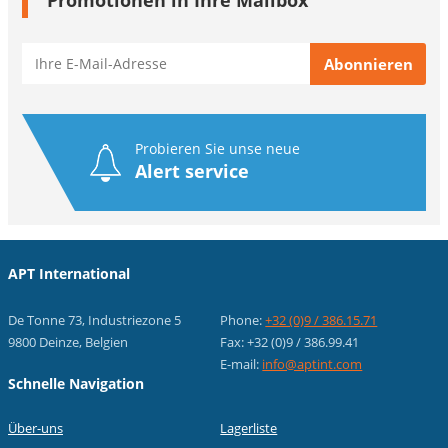
Promotionen in Ihre Mailbox
Probieren Sie unse neue
Alert service
APT International
De Tonne 73, Industriezone 5
Phone:
+32 (0)9 / 386.15.71
9800 Deinze, Belgien
Fax: +32 (0)9 / 386.99.41
E-mail:
info@aptint.com
Schnelle Navigation
Über-uns
Lagerliste