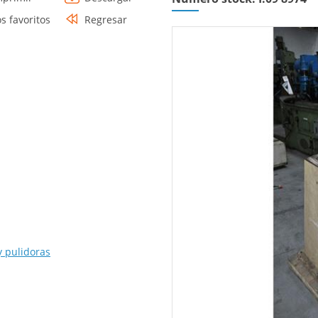
os favoritos
Regresar
y pulidoras