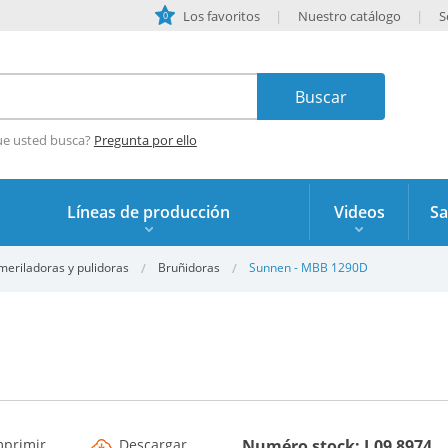
Los favoritos
Nuestro catálogo
S
0
ue usted busca?
Pregunta por ello
Líneas de producción
Videos
Sa
meriladoras y pulidoras
Bruñidoras
Sunnen - MBB 1290D
mprimir
Descargar
Numéro stock: I.09 8974