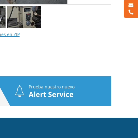
nes en ZIP
Prueba nuestro nuevo
Alert Service