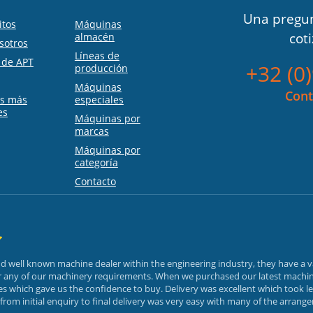
Una pregun
itos
Máquinas
cot
almacén
sotros
Líneas de
s de APT
+32 (0
producción
Máquinas
Cont
as más
especiales
es
Máquinas por
marcas
Máquinas por
categoría
Contacto
and well known machine dealer within the engineering industry, they have a 
or any of our machinery requirements. When we purchased our latest machin
 which gave us the confidence to buy. Delivery was excellent which took le
rom initial enquiry to final delivery was very easy with many of the arrang