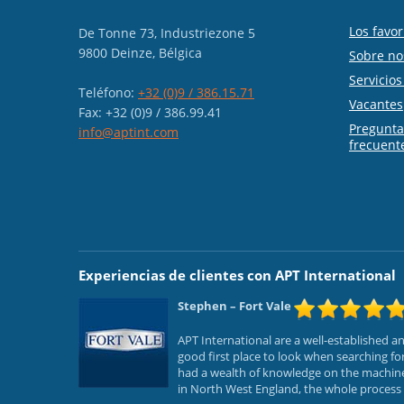
Los favor
De Tonne 73, Industriezone 5
9800 Deinze, Bélgica
Sobre no
Servicio
Teléfono:
+32 (0)9 / 386.15.71
Vacantes
Fax: +32 (0)9 / 386.99.41
Pregunt
info@aptint.com
frecuent
Experiencias de clientes con APT International
Stephen
– Fort Vale
APT International are a well-established 
good first place to look when searching f
had a wealth of knowledge on the machines
in North West England, the whole process f