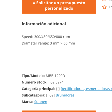
» Solicitar un presupuesto
L
personalizado
Información adicional
Speed: 300/450/650/800 rpm
Diameter range: 3 mm > 66 mm
Tipo/Modelo:
MBB 1290D
Numéro stock:
I.09 8974
Categoría principal:
[I]
Rectificadoras, esmeriladoras 
Subcategoría:
[I.09]
Bruñidoras
Marca:
Sunnen