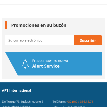
Promociones en su buzón
Prueba nuestro nuevo
Alert Service
APT International
De Tonne 73, Industriezone 5
Teléfono:
+32 (0)9 / 386.15.71
9800 Deinze, Bélgica
Fax: +32 (0)9 / 386.99.41