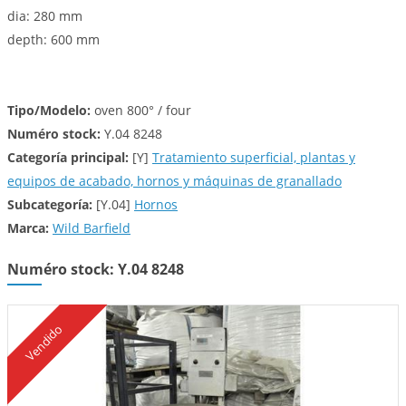
dia: 280 mm
depth: 600 mm
Tipo/Modelo:
oven 800° / four
Numéro stock:
Y.04 8248
Categoría principal:
[Y]
Tratamiento superficial, plantas y
equipos de acabado, hornos y máquinas de granallado
Subcategoría:
[Y.04]
Hornos
Marca:
Wild Barfield
Numéro stock: Y.04 8248
Vendido