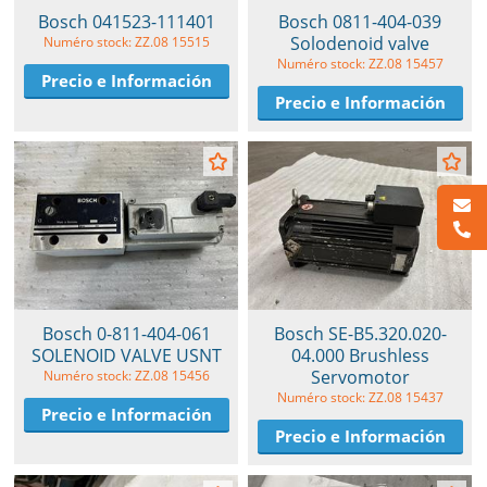
Bosch 041523-111401
Bosch 0811-404-039
Solodenoid valve
Numéro stock: ZZ.08 15515
Numéro stock: ZZ.08 15457
Precio e Información
Precio e Información
Bosch 0-811-404-061
Bosch SE-B5.320.020-
SOLENOID VALVE USNT
04.000 Brushless
Servomotor
Numéro stock: ZZ.08 15456
Numéro stock: ZZ.08 15437
Precio e Información
Precio e Información