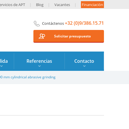
ervicios de APT
Blog
Vacantes
Financiación
+32 (0)9/386.15.71
Contáctenos
Solicitar presupuesto
lida
Referencias
Contacto
00 mm cylindrical abrasive grinding