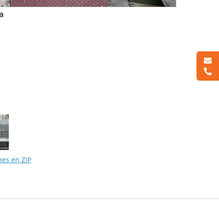
a
nes en ZIP