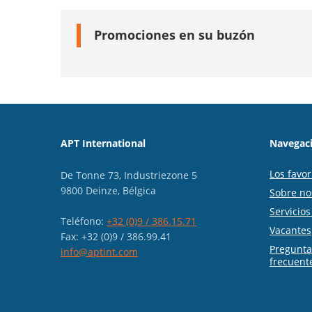
Promociones en su buzón
APT International
Navegaci
Los favor
De Tonne 73, Industriezone 5
9800 Deinze, Bélgica
Sobre no
Servicio
Teléfono:
+32 (0)9 / 386.15.71
Vacantes
Fax: +32 (0)9 / 386.99.41
Pregunt
info@aptint.com
frecuent