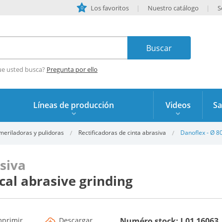
Los favoritos
Nuestro catálogo
S
0
ue usted busca?
Pregunta por ello
Líneas de producción
Videos
Sa
meriladoras y pulidoras
Rectificadoras de cinta abrasiva
Danoflex - Ø 8
asiva
cal abrasive grinding
mprimir
Descargar
Numéro stock: I.01 16063