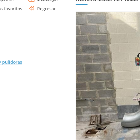
os favoritos
Regresar
y pulidoras