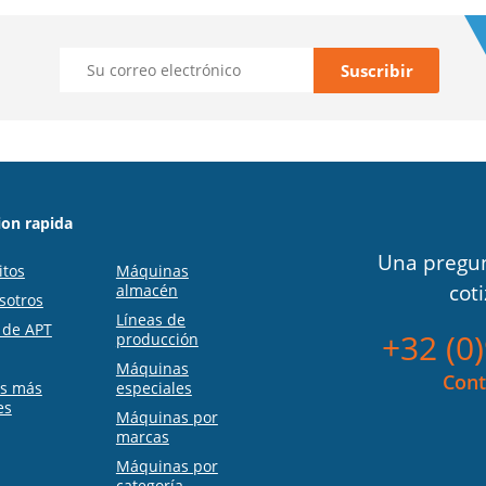
on rapida
Una pregun
itos
Máquinas
cot
almacén
sotros
Líneas de
s de APT
+32 (0
producción
Máquinas
Cont
as más
especiales
es
Máquinas por
marcas
Máquinas por
categoría