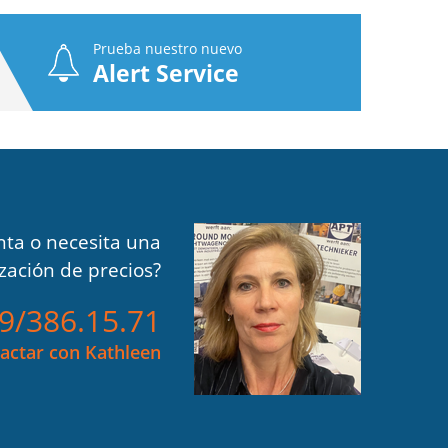
Prueba nuestro nuevo
Alert Service
ta o necesita una
ización de precios?
)9/386.15.71
actar con Kathleen