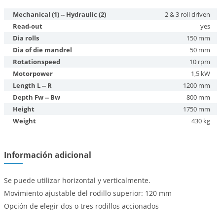
Mechanical (1) -- Hydraulic (2)
2 & 3 roll driven
Read-out
yes
Dia rolls
150 mm
Dia of die mandrel
50 mm
Rotationspeed
10 rpm
Motorpower
1,5 kW
Length L -- R
1200 mm
Depth Fw -- Bw
800 mm
Height
1750 mm
Weight
430 kg
Información adicional
Se puede utilizar horizontal y verticalmente.
Movimiento ajustable del rodillo superior: 120 mm
Opción de elegir dos o tres rodillos accionados