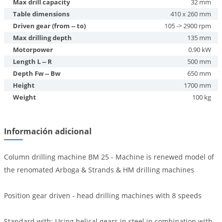
Max drill capacity
32 mm
Table dimensions
410 x 260 mm
Driven gear (from -- to)
105 -> 2900 rpm
Max drilling depth
135 mm
Motorpower
0.90 kW
Length L -- R
500 mm
Depth Fw -- Bw
650 mm
Height
1700 mm
Weight
100 kg
Información adicional
Column drilling machine BM 25 - Machine is renewed model of
the renomated Arboga & Strands & HM drilling machines
Position gear driven - head drilling machines with 8 speeds
Standard with: Using helical gears in steel in combination with