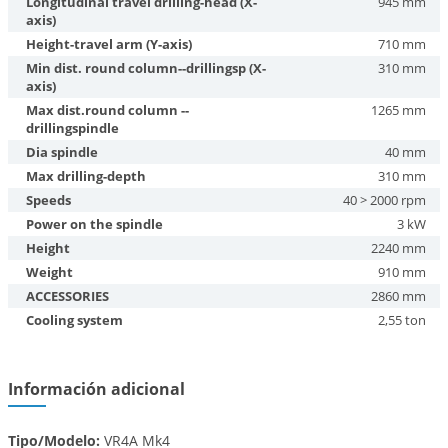
Longitudinal travel drilling-head (X-
945 mm
axis)
Height-travel arm (Y-axis)
710 mm
Min dist. round column--drillingsp (X-
310 mm
axis)
Max dist.round column --
1265 mm
drillingspindle
Dia spindle
40 mm
Max drilling-depth
310 mm
Speeds
40 > 2000 rpm
Power on the spindle
3 kW
Height
2240 mm
Weight
910 mm
ACCESSORIES
2860 mm
Cooling system
2,55 ton
Información adicional
Tipo/Modelo:
VR4A Mk4