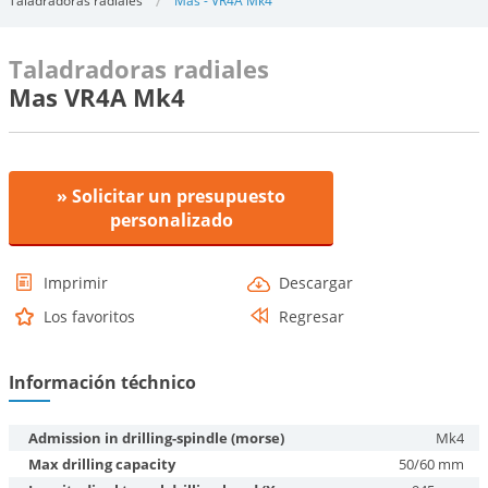
Taladradoras radiales
Mas - VR4A Mk4
Taladradoras radiales
Mas VR4A Mk4
» Solicitar un presupuesto
personalizado
Imprimir
Descargar
Los favoritos
Regresar
Información téchnico
Admission in drilling-spindle (morse)
Mk4
Max drilling capacity
50/60 mm