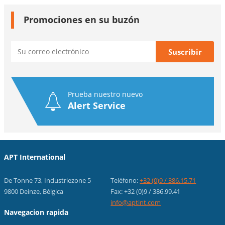
Promociones en su buzón
Prueba nuestro nuevo
Alert Service
APT International
De Tonne 73, Industriezone 5
Teléfono:
+32 (0)9 / 386.15.71
9800 Deinze, Bélgica
Fax: +32 (0)9 / 386.99.41
info@aptint.com
Navegacion rapida